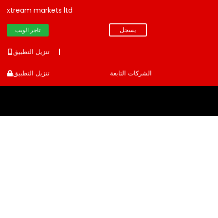
xtream markets ltd
يسجل
تاجر الويب
تنزيل التطبيق
الشركات التابعة
تنزيل التطبيق
دليل متوسط