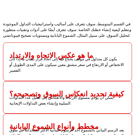
في القسم المتوسط، سوف تتعرف على أساليب واستراتيجيات التداول الموجودة
وتتعلم كيفية إنشاء خطتك الخاصة. سوف تتعرف أيضًا على أدوات وتقنيات متطورة
لتحليل السوق، على سبيل المثال، الشموع اليابانية ومستويات تصحيح فيبوناتشي.
ما هو عكس الاتجاه والارتداد
يكون كل متداول في موقف يحتاج فيه إلى اتخاذ قرار بشأن ما إذا كان
الانخفاض أو الارتفاع في سعر مشتق معين سيكون على المدى الطويل أو
القصير.
كيفية تحديد انعكاس السوق وتصحيحه؟
يمكن أن يؤدي مستوى الارتداد والانعكاس إلى تقليل عدد التداولات
السلبية وإنشاء بعض التداولات الإيجابية.
مخطط وأنواع الشموع اليابانية
يعد الرسم البياني بالشموع أحد الرسوم البيانية الأكثر استخدامًا في سوق