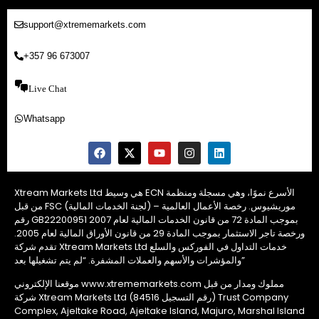
support@xtrememarkets.com
+357 96 673007
Live Chat
Whatsapp
Xtream Markets Ltd هي وسيط ECN الأسرع نموًا، وهي مسجلة ومنظمة
من قبل FSC (لجنة الخدمات المالية) – موريشيوس. رخصة الأعمال العالمية
رقم GB22200951 بموجب المادة 72 من قانون الخدمات المالية لعام 2007
ورخصة تاجر الاستثمار بموجب المادة 29 من قانون الأوراق المالية لعام 2005.
تقدم شركة Xtream Markets Ltd خدمات التداول في الفوركس والسلع
والمؤشرات والأسهم والعملات المشفرة. “لم يتم تشغيلها بعد”
موقعنا الإلكتروني www.xtrememarkets.com مملوك ومدار من قبل
شركة Xtream Markets Ltd (رقم التسجيل 84516) Trust Company
Complex, Ajeltake Road, Ajeltake Island, Majuro, Marshal Island