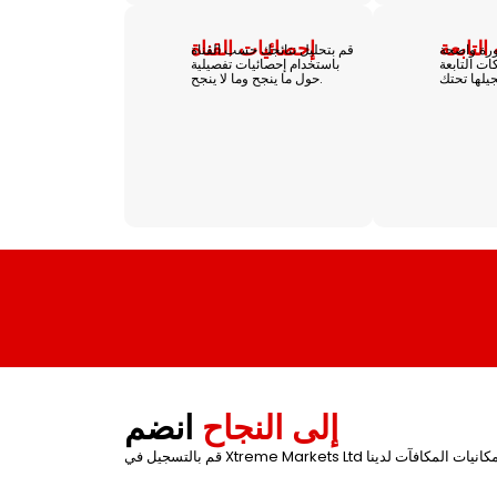
لتابعة
إحصائيات القناة
رة واضحة
قم بتحليل نتائجك حسب القناة
ت التابعة
باستخدام إحصائيات تفصيلية
حول ما ينجح وما لا ينجح.
إلى النجاح
انضم
Xtre واختر من بين إمكانيات المكافآت لدينا