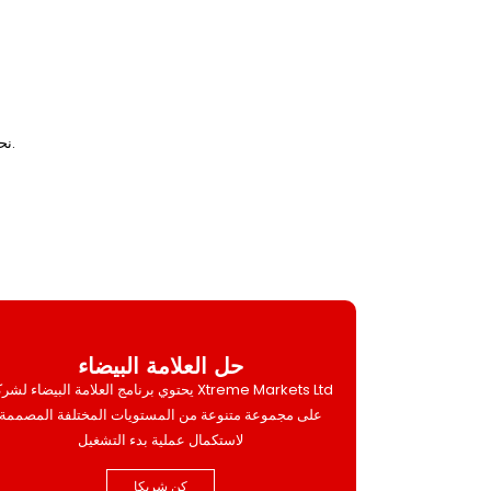
هنا في Xtreme Markets Ltd، نحن نفخر بتقديم برامج مخصصة تناسب احتياجاتك الفردية.
حل العلامة البيضاء
يحتوي برنامج العلامة البيضاء لشركة eme Markets Ltd
على مجموعة متنوعة من المستويات المختلفة المصممة
لاستكمال عملية بدء التشغيل
كن شريكا