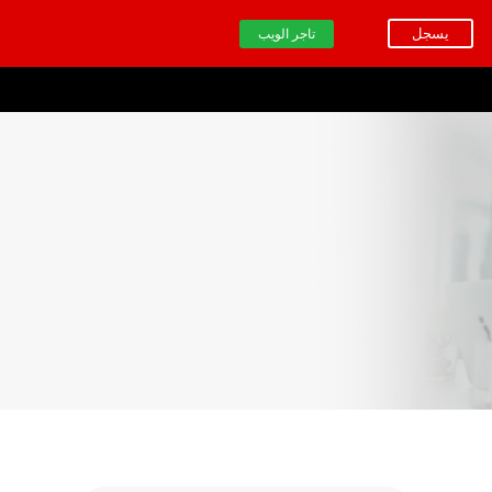
يسجل
تاجر الويب