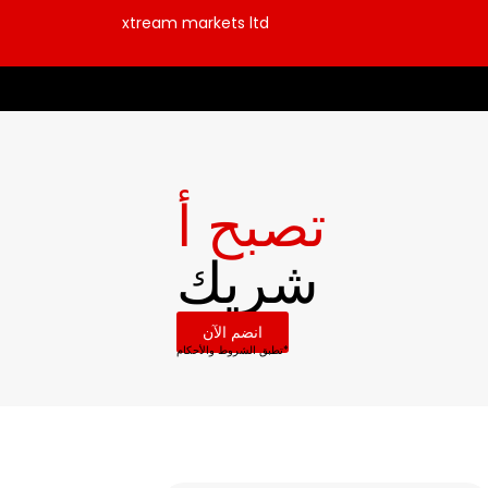
xtream markets ltd
تصبح أ
شريك
انضم الآن
تطبق الشروط والأحكام*