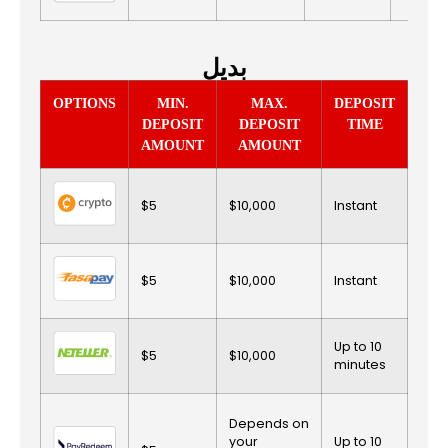
بديل
OPTIONS
MIN.
MAX.
DEPOSIT
DE
DEPOSIT
DEPOSIT
TIME
F
AMOUNT
AMOUNT
$5
$10,000
Instant
No 
$5
$10,000
Instant
No 
Up to 10
$5
$10,000
No 
minutes
Fee
Depends on
Pay
your
Up to 10