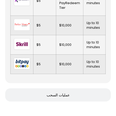
$5
Pro
PayRedeem
minutes
are 
Tier
cov
Up to 10
$5
$10,000
No 
minutes
Up to 10
$5
$10,000
No 
minutes
Up to 10
$5
$10,000
No 
minutes
عمليات السحب