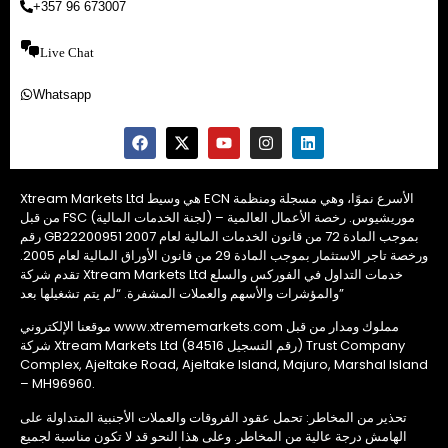
+357 96 673007
Live Chat
Whatsapp
Xtream Markets Ltd هي وسيط ECN الأسرع نموًا، وهي مسجلة ومنظمة
من قبل FSC (لجنة الخدمات المالية) – موريشيوس. رخصة الأعمال العالمية
رقم GB22200951 بموجب المادة 72 من قانون الخدمات المالية لعام 2007
ورخصة تاجر الاستثمار بموجب المادة 29 من قانون الأوراق المالية لعام 2005.
تقدم شركة Xtream Markets Ltd خدمات التداول في الفوركس والسلع
والمؤشرات والأسهم والعملات المشفرة. “لم يتم تشغيلها بعد”
موقعنا الإلكتروني www.xtrememarkets.com مملوك ومدار من قبل
شركة Xtream Markets Ltd (رقم التسجيل 84516) Trust Company
Complex, Ajeltake Road, Ajeltake Island, Majuro, Marshal Island
– MH96960.
تحذير من المخاطر: تحمل عقود الفروقات والعملات الأجنبية المتداولة على
الهامش درجة عالية من المخاطر. وعلى هذا النحو قد لا تكون مناسبة لجميع